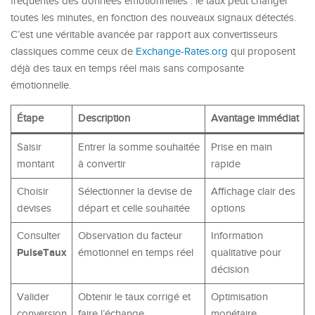
fréquentes des données émotionnelles : le taux peut changer
toutes les minutes, en fonction des nouveaux signaux détectés.
C’est une véritable avancée par rapport aux convertisseurs
classiques comme ceux de
Exchange-Rates.org
qui proposent
déjà des taux en temps réel mais sans composante
émotionnelle.
Étape
Description
Avantage immédiat
Saisir
Entrer la somme souhaitée
Prise en main
montant
à convertir
rapide
Choisir
Sélectionner la devise de
Affichage clair des
devises
départ et celle souhaitée
options
Consulter
Observation du facteur
Information
PulseTaux
émotionnel en temps réel
qualitative pour
décision
Valider
Obtenir le taux corrigé et
Optimisation
conversion
faire l’échange
monétaire