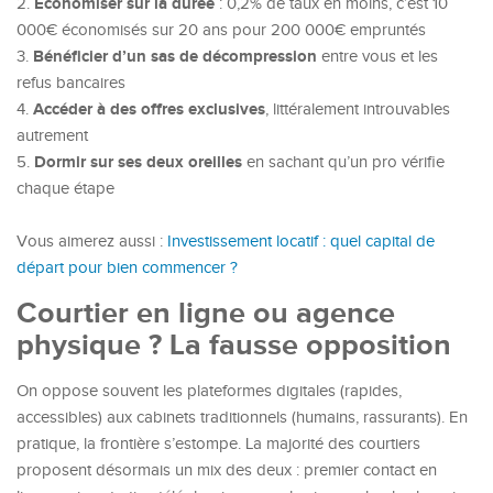
Économiser sur la durée
2.
: 0,2% de taux en moins, c’est 10
000€ économisés sur 20 ans pour 200 000€ empruntés
Bénéficier d’un sas de décompression
3.
entre vous et les
refus bancaires
Accéder à des offres exclusives
4.
, littéralement introuvables
autrement
Dormir sur ses deux oreilles
5.
en sachant qu’un pro vérifie
chaque étape
Vous aimerez aussi :
Investissement locatif : quel capital de
départ pour bien commencer ?
Courtier en ligne ou agence
physique ? La fausse opposition
On oppose souvent les plateformes digitales (rapides,
accessibles) aux cabinets traditionnels (humains, rassurants). En
pratique, la frontière s’estompe. La majorité des courtiers
proposent désormais un mix des deux : premier contact en