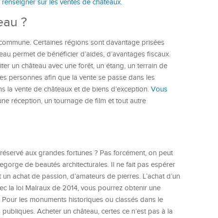
 renseigner sur les ventes de châteaux
.
eau ?
ar commune. Certaines régions sont davantage prisées
teau permet de bénéficier d’aides, d’avantages fiscaux.
ter un château avec une forêt, un étang, un terrain de
nnes personnes afin que la vente se passe dans les
ns la vente de châteaux et de biens d’exception.
Vous
ne réception, un tournage de film et tout autre
e réservé aux grandes fortunes ? Pas forcément, on peut
gorge de beautés architecturales. Il ne fait pas espérer
ut un achat de passion, d’amateurs de pierres. L’achat d’un
vec la loi Malraux de 2014, vous pourrez obtenir une
. Pour les monuments historiques ou classés dans le
ubliques. Acheter un château, certes ce n’est pas à la