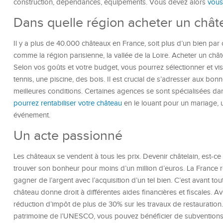
construction, dépendances, équipements. Vous devez alors
vous
Dans quelle région acheter un chât
Il y a plus de 40.000 châteaux en France, soit plus d’un bien p
comme la région parisienne, la vallée de la Loire. Acheter un châ
Selon vos goûts et votre budget, vous pourrez sélectionner et visi
tennis, une piscine, des bois. Il est crucial de s’adresser aux bo
meilleures conditions. Certaines agences se sont spécialisées da
pourrez rentabiliser votre château
en le louant pour un mariage, u
événement.
Un acte passionné
Les châteaux se vendent à tous les prix. Devenir châtelain, est-c
trouver son bonheur pour moins d’un million d’euros. La France re
gagner de l’argent avec l’acquisition d’un tel bien. C’est avant to
château donne droit à différentes aides financières et fiscales. A
réduction d’impôt de plus de 30% sur les travaux de restauration
patrimoine de l’UNESCO, vous pouvez bénéficier de subventions p