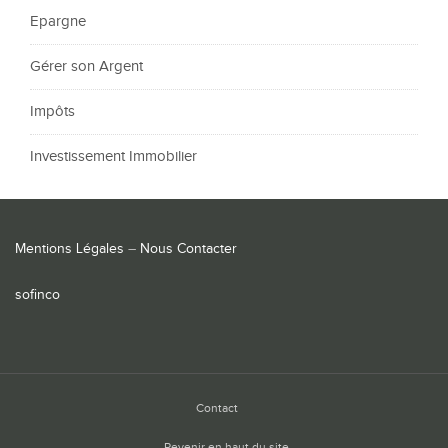
Epargne
Gérer son Argent
Impôts
Investissement Immobilier
Mentions Légales
–
Nous Contacter
sofinco
Contact
Revenir en haut du site