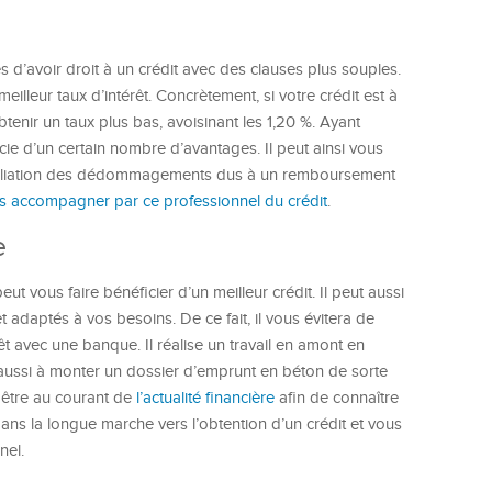
 d’avoir droit à un crédit avec des clauses plus souples.
meilleur taux d’intérêt. Concrètement, si votre crédit est à
btenir un taux plus bas, avoisinant les 1,20 %. Ayant
icie d’un certain nombre d’avantages. Il peut ainsi vous
a résiliation des dédommagements dus à un remboursement
us accompagner par ce professionnel du crédit
.
e
ut vous faire bénéficier d’un meilleur crédit. Il peut aussi
adaptés à vos besoins. De ce fait, il vous évitera de
 avec une banque. Il réalise un travail en amont en
a aussi à monter un dossier d’emprunt en béton de sorte
c être au courant de
l’actualité financière
afin de connaître
dans la longue marche vers l’obtention d’un crédit et vous
nel.